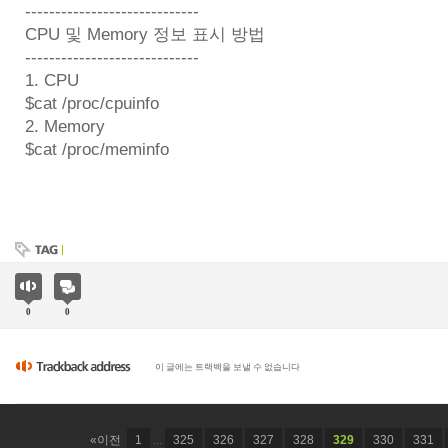
-----------------------------
CPU 및 Memory 정보 표시 방법
-----------------------------
1. CPU
$cat /proc/cpuinfo
2. Memory
$cat /proc/meminfo
0
0
이 글에는 트랙백을 보낼 수 없습니다
«이전
1
...
325
326
327
328
329
330
331