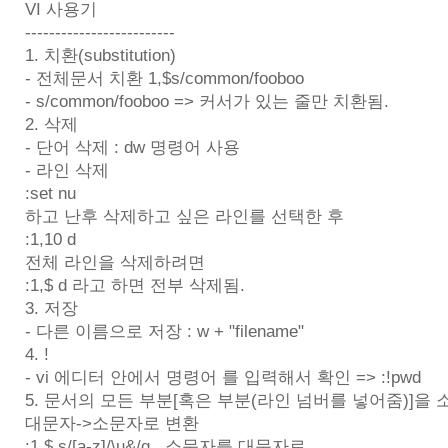
VI 사용기
-------------------------
1. 치환(substitution)
- 전체문서 치환 1,$s/common/fooboo
- s/common/fooboo => 커서가 있는 줄만 치환됨.
2. 삭제
- 단어 삭제 : dw 명령어 사용
- 라인 삭제
:set nu
하고 난후 삭제하고 싶은 라인를 선택한 후
:1,10 d
전체 라인을 삭제하려면
:1,$ d 라고 하면 전부 삭제됨.
3. 저장
- 다른 이름으로 저장 : w + "filename"
4. !
- vi 에디터 안에서 명령어 를 입력해서 확인 => :!pwd
5. 문서의 모든 부분[혹은 부분(라인 넘버를 넣어줌)]을 
대문자->소문자로 변환
:1,$ s/[a-z]/\u&/g 소문자를 대문자로