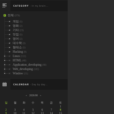
전체
(379)
게임
(5)
영화
(2)
기타
(23)
맛집
(5)
영어
(2)
대수학
(3)
형태소
(5)
Hacking
(9)
Linux
(112)
HTML
(48)
Application_developing
(48)
Web_developing
(102)
Window
(11)
«
2026/08
»
일
월
화
수
목
금
토
1
2
3
4
5
6
7
8
9
10
11
12
13
14
15