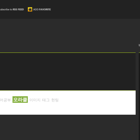
오라클
어공부
이미지
태그
헌팅