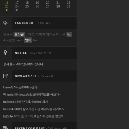
16
17
18
19
20
21
22
23
24
25
26
27
28
29
30
31
관용구
오라클
if
태그
이미지
영어공부
shell
bat
dos
헌팅
count
영어
find
웅자 홈피 계속 업데이트 됩니다 !
Centos에 MongDB 64bit 설치~
맥 xcode 에서 cocoaPods 프레임워크를 써보자~
fail2ban ip 해제 간단하게 (release)하기.
[ubuntu] 서버에 쌓여가는 커널 이미지를 제거하자
[윈도우 XP 이상] 드라이브 문자에 경로를 할당하...