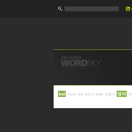
bat
영어
count
dos
find
if
shell
관용구
영