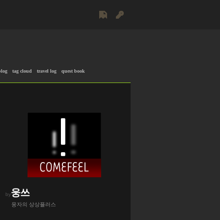
blog
tag cloud
travel log
quest book
웅쓰
by
웅자의 상상플러스