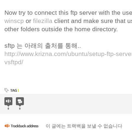
Now try to connect this ftp server with the u
winscp
or
filezilla
client and make sure that 
other folders outside the home directory.
sftp 는 아래의 출처를 통해..
http://www.krizna.com/ubuntu/setup-ftp-serv
vsftpd/
0
0
이 글에는 트랙백을 보낼 수 없습니다