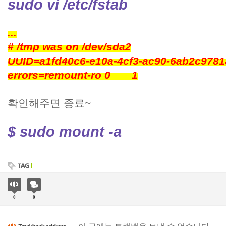
sudo vi /etc/fstab
...
# /tmp was on /dev/sda2
UUID=a1fd40c6-e10a-4cf3-ac90-6ab2
errors=remount-ro 0 1
확인해주면 종료~
$ sudo mount -a
0
0