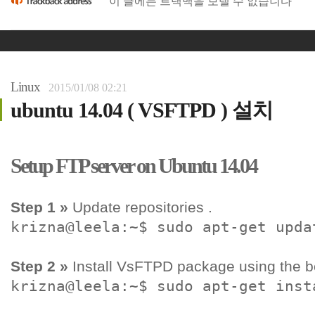
이 글에는 트랙백을 보낼 수 없습니다
Linux
2015/01/08 02:21
ubuntu 14.04 ( VSFTPD ) 설치
Setup FTP server on Ubuntu 14.04
Step 1 »
Update repositories .
krizna@leela:~$ sudo apt-get upda
Step 2 »
Install VsFTPD package using the
krizna@leela:~$ sudo apt-get inst