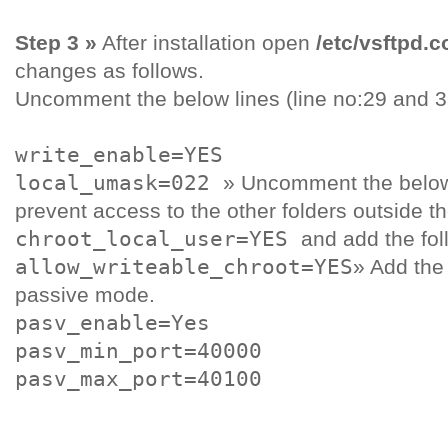
Step 3 »
After installation open
/etc/vsftpd.c
changes as follows.
Uncomment the below lines (line no:29 and 3
write_enable=YES
local_umask=022
» Uncomment the below l
prevent access to the other folders outside t
chroot_local_user=YES
and add the fol
allow_writeable_chroot=YES
» Add the 
passive mode.
pasv_enable=Yes
pasv_min_port=40000
pasv_max_port=40100