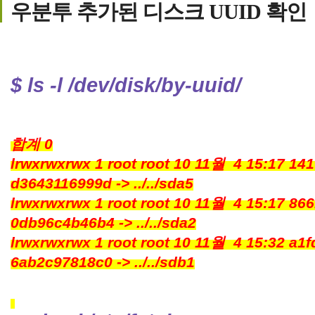
우분투 추가된 디스크 UUID 확인
$ ls -l /dev/disk/by-uuid/
합계 0
lrwxrwxrwx 1 root root 10 11월 4 15:17 14
d3643116999d -> ../../sda5
lrwxrwxrwx 1 root root 10 11월 4 15:17 86
0db96c4b46b4 -> ../../sda2
lrwxrwxrwx 1 root root 10 11월 4 15:32 a1
6ab2c97818c0 -> ../../sdb1