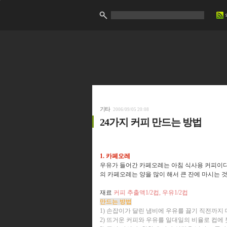
기타
2006/09/05 20:08
24가지 커피 만드는 방법
1. 카페오레
우유가 들어간 카페오레는 아침 식사용 커피이
의 카페오레는 양을 많이 해서 큰 잔에 마시는 
재료
커피 추출액1/2컵, 우유1/2컵
만드는 방법
1) 손잡이가 달린 냄비에 우유를 끓기 직전까지
2) 뜨거운 커피와 우유를 일대일의 비율로 컵에 