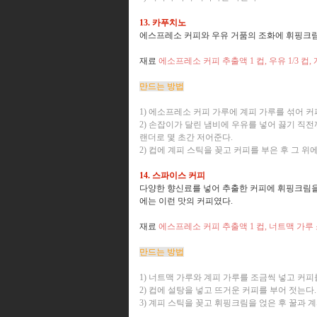
13. 카푸치노
에스프레소 커피와 우유 거품의 조화에 휘핑크림
재료
에소프레소 커피 추출액 1 컵, 우유 1/3 컵,
만드는 방법
1) 에소프레소 커피 가루에 계피 가루를 섞어 커
2) 손잡이가 달린 냄비에 우유를 넣어 끓기 직
랜더로 몇 초간 저어준다.
2) 컵에 계피 스틱을 꽂고 커피를 부은 후 그 
14. 스파이스 커피
다양한 향신료를 넣어 추출한 커피에 휘핑크림을
에는 이런 맛의 커피였다.
재료
에스프레소 커피 추출액 1 컵, 너트맥 가루 소
만드는 방법
1) 너트맥 가루와 계피 가루를 조금씩 넣고 커피
2) 컵에 설탕을 넣고 뜨거운 커피를 부어 젓는다.
3) 계피 스틱을 꽂고 휘핑크림을 얹은 후 꿀과 