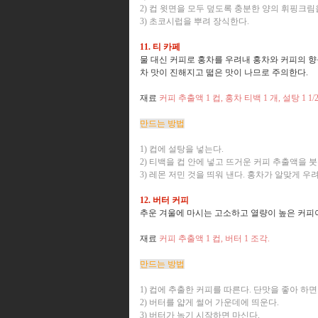
2) 컵 윗면을 모두 덮도록 충분한 양의 휘핑크림
3) 초코시럽을 뿌려 장식한다.
11. 티 카페
물 대신 커피로 홍차를 우려내 홍차와 커피의 향
차 맛이 진해지고 떫은 맛이 나므로 주의한다.
재료
커피 추출액 1 컵, 홍차 티백 1 개, 설탕 1 1
만드는 방법
1) 컵에 설탕을 넣는다.
2) 티백을 컵 안에 넣고 뜨거운 커피 추출액을 붓
3) 레몬 저민 것을 띄워 낸다. 홍차가 알맞게 
12. 버터 커피
추운 겨울에 마시는 고소하고 열량이 높은 커피이
재료
커피 추출액 1 컵, 버터 1 조각.
만드는 방법
1) 컵에 추출한 커피를 따른다. 단맛을 좋아 하면
2) 버터를 얇게 썰어 가운데에 띄운다.
3) 버터가 녹기 시작하면 마신다.