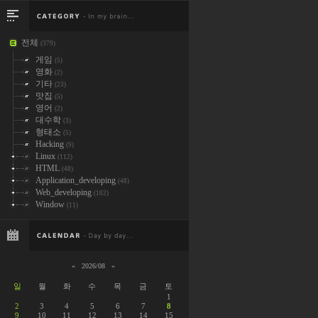
전체
(379)
게임
(5)
영화
(2)
기타
(23)
맛집
(5)
영어
(2)
대수학
(3)
형태소
(5)
Hacking
(9)
Linux
(112)
HTML
(48)
Application_developing
(48)
Web_developing
(102)
Window
(11)
«
2026/08
»
일
월
화
수
목
금
토
1
2
3
4
5
6
7
8
9
10
11
12
13
14
15