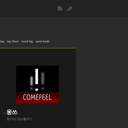
blog
tag cloud
travel log
quest book
웅쓰
by
웅자의 상상플러스