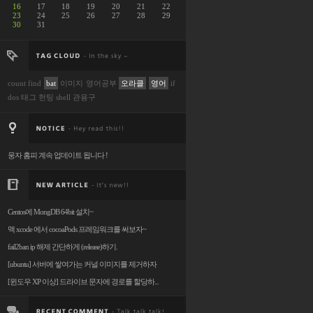
16
17
18
19
20
21
22
23
24
25
26
27
28
29
30
31
count
find
bat
이미지
영어공부
오라클
영어
if
dos
태그
헌팅
shell
관용구
웅자 홈피 계속 업데이트 됩니다 !
Centos에 MongDB 64bit 설치~
맥 xcode 에서 cocoaPods 프레임워크를 써보자~
fail2ban ip 해제 간단하게 (release)하기.
[ubuntu] 서버에 쌓여가는 커널 이미지를 제거하자
[윈도우 XP 이상] 드라이브 문자에 경로를 할당하...