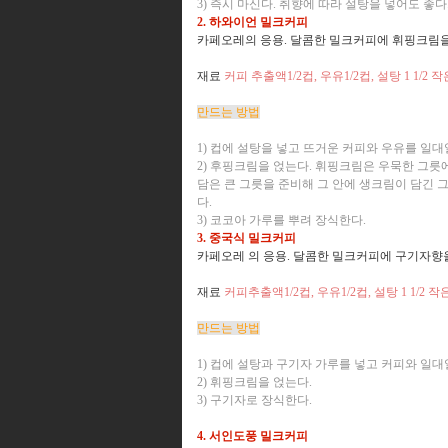
3) 즉시 마신다. 취향에 따라 설탕을 넣어도 좋다
2. 하와이언 밀크커피
카페오레의 응용. 달콤한 밀크커피에 휘핑크림을
재료
커피 추출액1/2컵, 우유1/2컵, 설탕 1 1/2
만드는 방법
1) 컵에 설탕을 넣고 뜨거운 커피와 우유를 일대
2) 후핑크림을 얹는다. 휘핑크림은 우묵한 그릇
담은 큰 그릇을 준비해 그 안에 생크림이 담긴 
다.
3) 코코아 가루를 뿌려 장식한다.
3. 중국식 밀크커피
카페오레 의 응용. 달콤한 밀크커피에 구기자향
재료
커피추출액1/2컵, 우유1/2컵, 설탕 1 1/2 
만드는 방법
1) 컵에 설탕과 구기자 가루를 넣고 커피와 일대
2) 휘핑크림을 얹는다.
3) 구기자로 장식한다.
4. 서인도풍 밀크커피