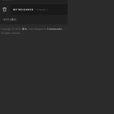
내 미니홈피.
Copyright ⓒ 2010.
웅쓰
, Skin designed by
Creasmworks.
All rights reserved.