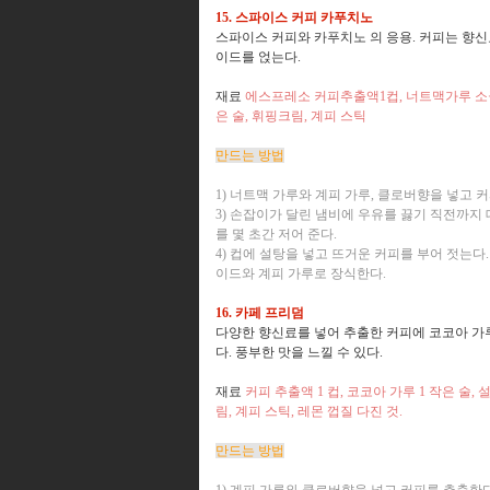
15. 스파이스 커피 카푸치노
스파이스 커피와 카푸치노 의 응용. 커피는 향신
이드를 얹는다.
재료
에스프레소 커피추출액1컵, 너트맥가루 소금, 계
은 술, 휘핑크림, 계피 스틱
만드는 방법
1) 너트맥 가루와 계피 가루, 클로버향을 넣고 
3) 손잡이가 달린 냄비에 우유를 끓기 직전까지
를 몇 초간 저어 준다.
4) 컵에 설탕을 넣고 뜨거운 커피를 부어 젓는다
이드와 계피 가루로 장식한다.
16. 카페 프리덤
다양한 향신료를 넣어 추출한 커피에 코코아 가
다. 풍부한 맛을 느낄 수 있다.
재료
커피 추출액 1 컵, 코코아 가루 1 작은 술, 설
림, 계피 스틱, 레몬 껍질 다진 것.
만드는 방법